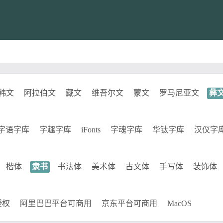
韩文
阿拉伯文
藏文
维吾尔文
蒙文
罗马尼亚文
彝
字语字库
字趣字库
iFonts
字魂字库
华钛字库
汉仪字
楷体
隶书
书法体
美术体
古文体
手写体
装饰体
授权
阿里巴巴平台可商用
京东平台可商用
MacOS