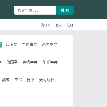
搜 索
|
|
购物车
登录
注册
文
印度文
希伯来文
西里尔文
库
范国平
龚帆字库
华光字库
魏碑
草书
行书
无衬线体