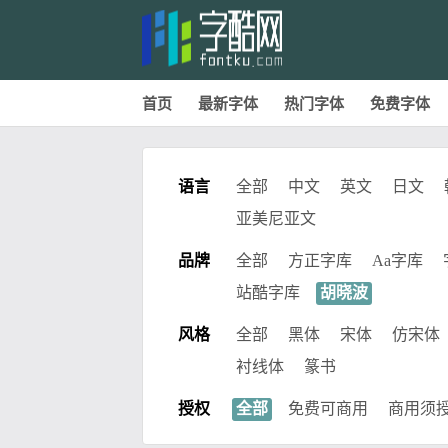
首页
最新字体
热门字体
免费字体
语言
全部
中文
英文
日文
亚美尼亚文
品牌
全部
方正字库
Aa字库
站酷字库
胡晓波
风格
全部
黑体
宋体
仿宋体
衬线体
篆书
授权
全部
免费可商用
商用须