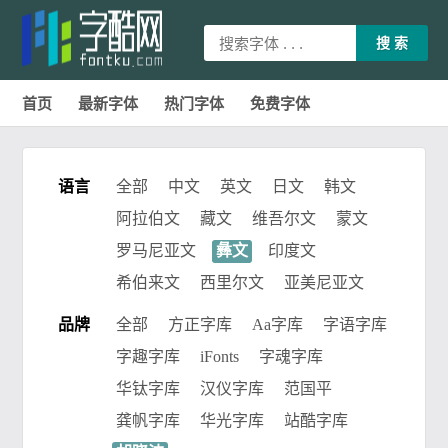
搜 索
首页
最新字体
热门字体
免费字体
|
|
购物车
登录
注册
语言
全部
中文
英文
日文
韩文
阿拉伯文
藏文
维吾尔文
蒙文
罗马尼亚文
彝文
印度文
希伯来文
西里尔文
亚美尼亚文
品牌
全部
方正字库
Aa字库
字语字库
字趣字库
iFonts
字魂字库
华钛字库
汉仪字库
范国平
龚帆字库
华光字库
站酷字库