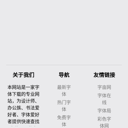
关于我们
导航
友情链接
本网站是一家字
最新字
字亩网
体下载的专业网
体
字体在
站，为设计师、
热门字
线
办公族、书法爱
体
字体局
好者、字体爱好
免费字
彩色字
者提供快速查找
体
体网