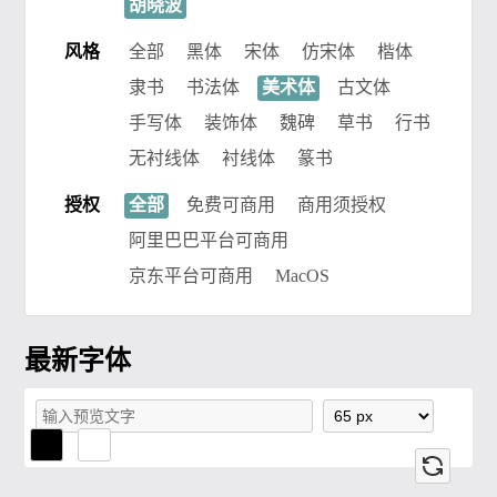
胡晓波
风格
全部
黑体
宋体
仿宋体
楷体
隶书
书法体
美术体
古文体
手写体
装饰体
魏碑
草书
行书
无衬线体
衬线体
篆书
授权
全部
免费可商用
商用须授权
阿里巴巴平台可商用
京东平台可商用
MacOS
最新字体