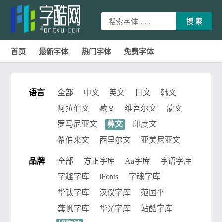
搜 索
首页
最新字体
热门字体
免费字体
|
|
购物车
登录
注册
语言
全部
中文
英文
日文
韩文
阿拉伯文
藏文
维吾尔文
蒙文
罗马尼亚文
彝文
印度文
希伯来文
西里尔文
亚美尼亚文
品牌
全部
方正字库
Aa字库
字语字库
字趣字库
iFonts
字魂字库
华钛字库
汉仪字库
范国平
龚帆字库
华光字库
站酷字库