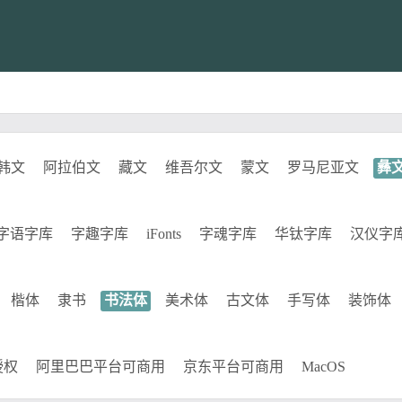
韩文
阿拉伯文
藏文
维吾尔文
蒙文
罗马尼亚文
彝
字语字库
字趣字库
iFonts
字魂字库
华钛字库
汉仪字
楷体
隶书
书法体
美术体
古文体
手写体
装饰体
授权
阿里巴巴平台可商用
京东平台可商用
MacOS