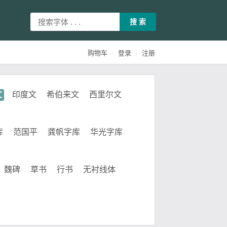
搜 索
|
|
购物车
登录
注册
文
印度文
希伯来文
西里尔文
库
范国平
龚帆字库
华光字库
魏碑
草书
行书
无衬线体