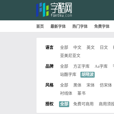
首页
最新字体
热门字体
免费字体
语言
全部
中文
英文
日文
亚美尼亚文
品牌
全部
方正字库
Aa字库
站酷字库
胡晓波
风格
全部
黑体
宋体
仿宋体
衬线体
篆书
授权
全部
免费可商用
商用须