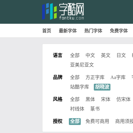
首页
最新字体
热门字体
免费字体
语言
全部
中文
英文
日文
亚美尼亚文
品牌
全部
方正字库
Aa字库
站酷字库
胡晓波
风格
全部
黑体
宋体
仿宋体
衬线体
篆书
授权
全部
免费可商用
商用须