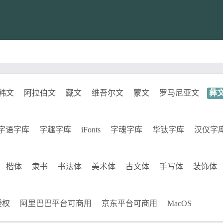
韩文
阿拉伯文
藏文
维吾尔文
蒙文
罗马尼亚文
彝
字语字库
字趣字库
iFonts
字魂字库
华钛字库
汉仪字
楷体
隶书
书法体
美术体
古文体
手写体
装饰体
授权
阿里巴巴平台可商用
京东平台可商用
MacOS