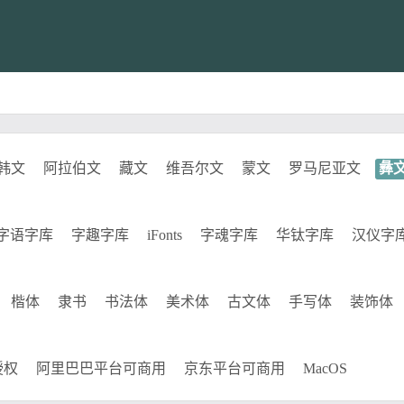
韩文
阿拉伯文
藏文
维吾尔文
蒙文
罗马尼亚文
彝
字语字库
字趣字库
iFonts
字魂字库
华钛字库
汉仪字
楷体
隶书
书法体
美术体
古文体
手写体
装饰体
授权
阿里巴巴平台可商用
京东平台可商用
MacOS