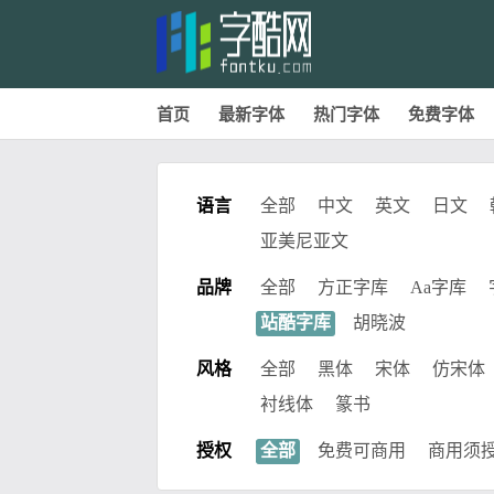
首页
最新字体
热门字体
免费字体
语言
全部
中文
英文
日文
亚美尼亚文
品牌
全部
方正字库
Aa字库
站酷字库
胡晓波
风格
全部
黑体
宋体
仿宋体
衬线体
篆书
授权
全部
免费可商用
商用须