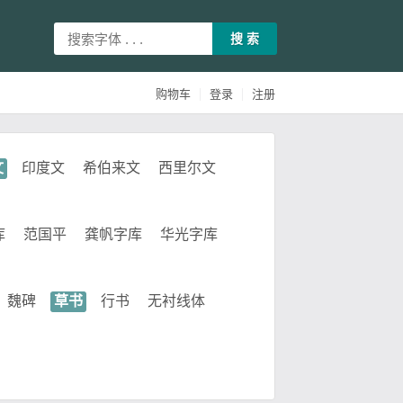
搜 索
|
|
购物车
登录
注册
文
印度文
希伯来文
西里尔文
库
范国平
龚帆字库
华光字库
魏碑
草书
行书
无衬线体