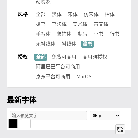
胡晓波
风格
全部
黑体
宋体
仿宋体
楷体
隶书
书法体
美术体
古文体
手写体
装饰体
魏碑
草书
行书
无衬线体
衬线体
篆书
授权
全部
免费可商用
商用须授权
阿里巴巴平台可商用
京东平台可商用
MacOS
最新字体