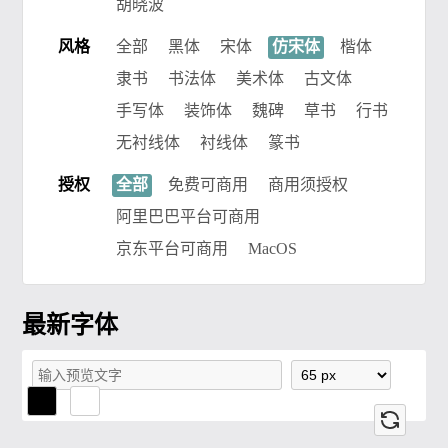
胡晓波
风格
全部
黑体
宋体
仿宋体
楷体
隶书
书法体
美术体
古文体
手写体
装饰体
魏碑
草书
行书
无衬线体
衬线体
篆书
授权
全部
免费可商用
商用须授权
阿里巴巴平台可商用
京东平台可商用
MacOS
最新字体