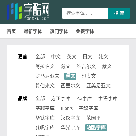
搜 索
首页
最新字体
热门字体
免费字体
|
|
购物车
登录
注册
语言
全部
中文
英文
日文
韩文
阿拉伯文
藏文
维吾尔文
蒙文
罗马尼亚文
彝文
印度文
希伯来文
西里尔文
亚美尼亚文
品牌
全部
方正字库
Aa字库
字语字库
字趣字库
iFonts
字魂字库
华钛字库
汉仪字库
范国平
龚帆字库
华光字库
站酷字库