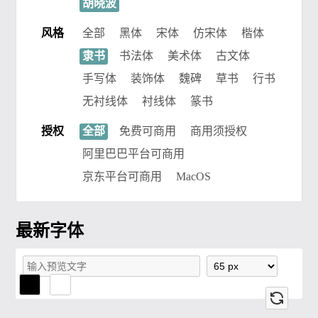
胡晓波
风格
全部
黑体
宋体
仿宋体
楷体
隶书
书法体
美术体
古文体
手写体
装饰体
魏碑
草书
行书
无衬线体
衬线体
篆书
授权
全部
免费可商用
商用须授权
阿里巴巴平台可商用
京东平台可商用
MacOS
最新字体