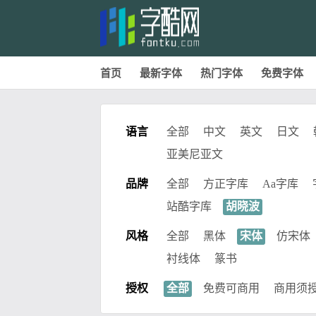
首页
最新字体
热门字体
免费字体
语言
全部
中文
英文
日文
亚美尼亚文
品牌
全部
方正字库
Aa字库
站酷字库
胡晓波
风格
全部
黑体
宋体
仿宋体
衬线体
篆书
授权
全部
免费可商用
商用须