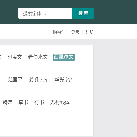
搜 索
|
|
购物车
登录
注册
文
印度文
希伯来文
西里尔文
库
范国平
龚帆字库
华光字库
魏碑
草书
行书
无衬线体