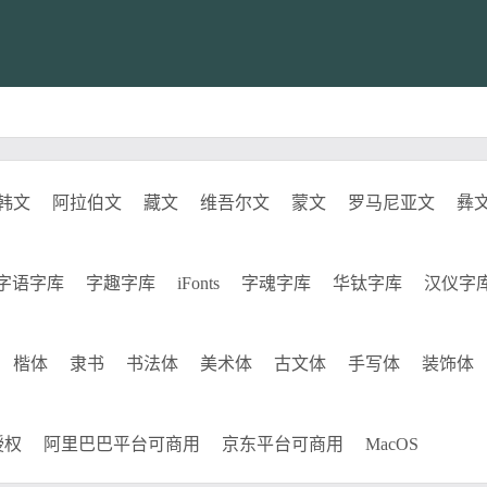
韩文
阿拉伯文
藏文
维吾尔文
蒙文
罗马尼亚文
彝
字语字库
字趣字库
iFonts
字魂字库
华钛字库
汉仪字
楷体
隶书
书法体
美术体
古文体
手写体
装饰体
授权
阿里巴巴平台可商用
京东平台可商用
MacOS