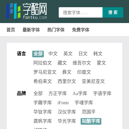
搜 索
首页
最新字体
热门字体
免费字体
|
|
购物车
登录
注册
语言
全部
中文
英文
日文
韩文
阿拉伯文
藏文
维吾尔文
蒙文
罗马尼亚文
彝文
印度文
希伯来文
西里尔文
亚美尼亚文
品牌
全部
方正字库
Aa字库
字语字库
字趣字库
iFonts
字魂字库
华钛字库
汉仪字库
范国平
龚帆字库
华光字库
站酷字库