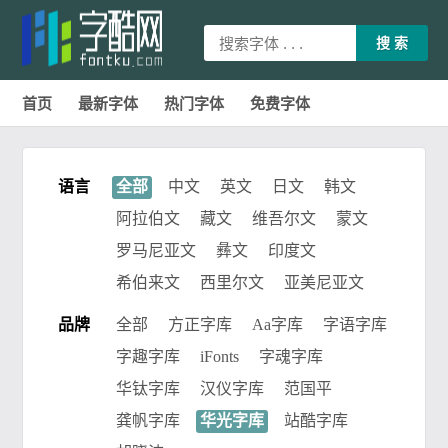
搜 索
首页
最新字体
热门字体
免费字体
|
|
购物车
登录
注册
语言
全部
中文
英文
日文
韩文
阿拉伯文
藏文
维吾尔文
蒙文
罗马尼亚文
彝文
印度文
希伯来文
西里尔文
亚美尼亚文
品牌
全部
方正字库
Aa字库
字语字库
字趣字库
iFonts
字魂字库
华钛字库
汉仪字库
范国平
龚帆字库
华光字库
站酷字库