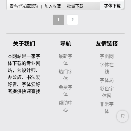
字体下载
青鸟华光简琥珀
|
加入收藏
|
批量下载
1
2
关于我们
导航
友情链接
本网站是一家字
最新字
字亩网
体下载的专业网
体
字体在
站，为设计师、
热门字
线
办公族、书法爱
体
字体局
好者、字体爱好
免费字
彩色字
者提供快速查找
体
体网
字体、下载字
帮助中
非常字
体、预览字体、
心
体
试用字体的服
务。