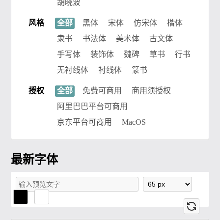
胡晓波
风格
全部
黑体
宋体
仿宋体
楷体
隶书
书法体
美术体
古文体
手写体
装饰体
魏碑
草书
行书
无衬线体
衬线体
篆书
授权
全部
免费可商用
商用须授权
阿里巴巴平台可商用
京东平台可商用
MacOS
最新字体