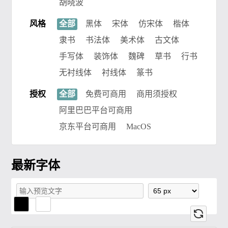
胡晓波
风格
全部
黑体
宋体
仿宋体
楷体
隶书
书法体
美术体
古文体
手写体
装饰体
魏碑
草书
行书
无衬线体
衬线体
篆书
授权
全部
免费可商用
商用须授权
阿里巴巴平台可商用
京东平台可商用
MacOS
最新字体