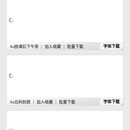
字体下载
Aa放课后下午茶
|
加入收藏
|
批量下载
字体下载
Aa北屿别居
|
加入收藏
|
批量下载