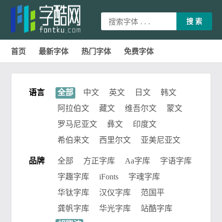
搜 索
首页
最新字体
热门字体
免费字体
|
|
购物车
登录
注册
语言
全部
中文
英文
日文
韩文
阿拉伯文
藏文
维吾尔文
蒙文
罗马尼亚文
彝文
印度文
希伯来文
西里尔文
亚美尼亚文
品牌
全部
方正字库
Aa字库
字语字库
字趣字库
iFonts
字魂字库
华钛字库
汉仪字库
范国平
龚帆字库
华光字库
站酷字库