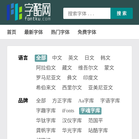
搜 索
首页
最新字体
热门字体
免费字体
|
|
购物车
登录
注册
语言
全部
中文
英文
日文
韩文
阿拉伯文
藏文
维吾尔文
蒙文
罗马尼亚文
彝文
印度文
希伯来文
西里尔文
亚美尼亚文
品牌
全部
方正字库
Aa字库
字语字库
字趣字库
iFonts
字魂字库
华钛字库
汉仪字库
范国平
龚帆字库
华光字库
站酷字库