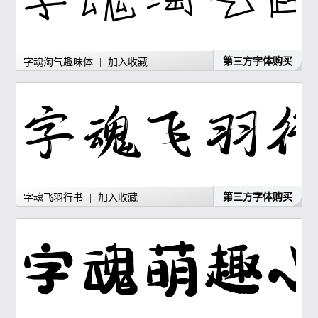
第三方字体购买
字魂淘气趣味体
|
加入收藏
第三方字体购买
字魂飞羽行书
|
加入收藏