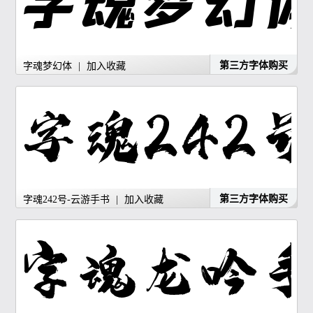
第三方字体购买
字魂梦幻体
|
加入收藏
第三方字体购买
字魂242号-云游手书
|
加入收藏