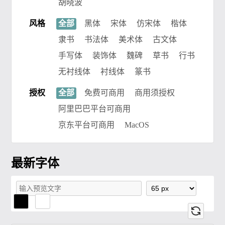
胡晓波
风格
全部
黑体
宋体
仿宋体
楷体
隶书
书法体
美术体
古文体
手写体
装饰体
魏碑
草书
行书
无衬线体
衬线体
篆书
授权
全部
免费可商用
商用须授权
阿里巴巴平台可商用
京东平台可商用
MacOS
最新字体