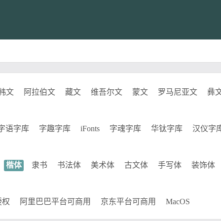
韩文
阿拉伯文
藏文
维吾尔文
蒙文
罗马尼亚文
彝
字语字库
字趣字库
iFonts
字魂字库
华钛字库
汉仪字
楷体
隶书
书法体
美术体
古文体
手写体
装饰体
授权
阿里巴巴平台可商用
京东平台可商用
MacOS