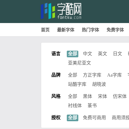
首页
最新字体
热门字体
免费字体
语言
全部
中文
英文
日文
亚美尼亚文
品牌
全部
方正字库
Aa字库
站酷字库
胡晓波
风格
全部
黑体
宋体
仿宋体
衬线体
篆书
授权
全部
免费可商用
商用须