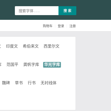
搜 索
|
|
购物车
登录
注册
文
印度文
希伯来文
西里尔文
库
范国平
龚帆字库
华光字库
魏碑
草书
行书
无衬线体