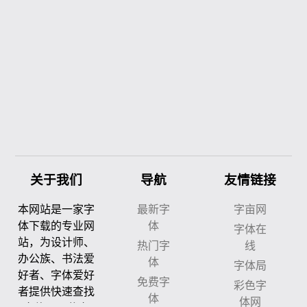
关于我们
导航
友情链接
本网站是一家字
最新字
字亩网
体下载的专业网
体
字体在
站，为设计师、
热门字
线
办公族、书法爱
体
字体局
好者、字体爱好
免费字
彩色字
者提供快速查找
体
体网