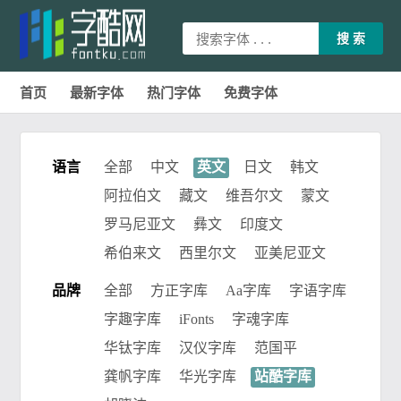
搜 索
首页
最新字体
热门字体
免费字体
|
|
购物车
登录
注册
语言
全部
中文
英文
日文
韩文
阿拉伯文
藏文
维吾尔文
蒙文
罗马尼亚文
彝文
印度文
希伯来文
西里尔文
亚美尼亚文
品牌
全部
方正字库
Aa字库
字语字库
字趣字库
iFonts
字魂字库
华钛字库
汉仪字库
范国平
龚帆字库
华光字库
站酷字库