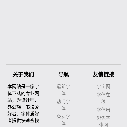
关于我们
导航
友情链接
本网站是一家字
最新字
字亩网
体下载的专业网
体
字体在
站，为设计师、
热门字
线
办公族、书法爱
体
字体局
好者、字体爱好
免费字
彩色字
者提供快速查找
体
体网