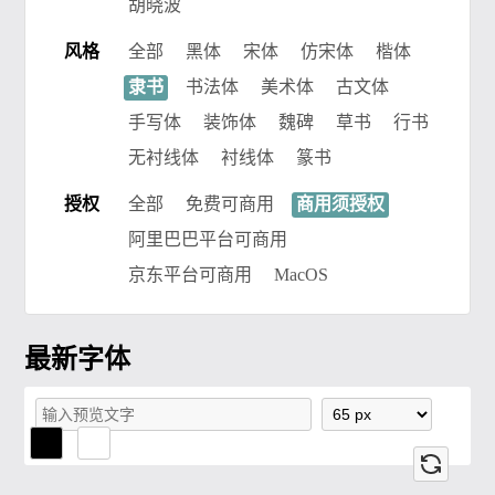
胡晓波
风格
全部
黑体
宋体
仿宋体
楷体
隶书
书法体
美术体
古文体
手写体
装饰体
魏碑
草书
行书
无衬线体
衬线体
篆书
授权
全部
免费可商用
商用须授权
阿里巴巴平台可商用
京东平台可商用
MacOS
最新字体