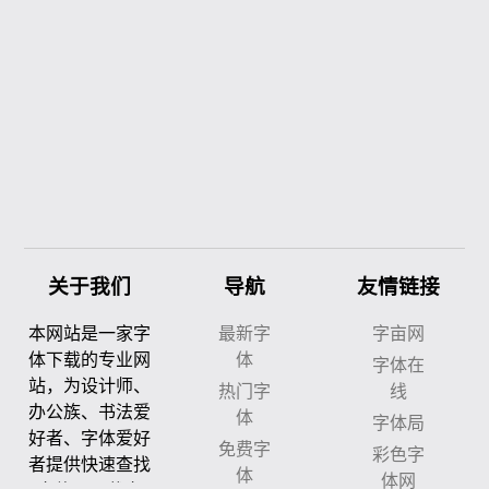
关于我们
导航
友情链接
本网站是一家字
最新字
字亩网
体下载的专业网
体
字体在
站，为设计师、
热门字
线
办公族、书法爱
体
字体局
好者、字体爱好
免费字
彩色字
者提供快速查找
体
体网