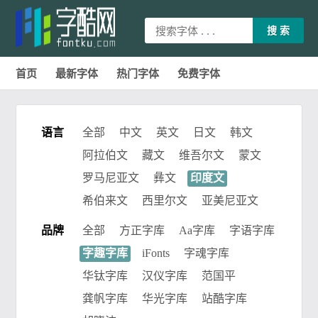
搜 索
首页
最新字体
热门字体
免费字体
|
|
购物车
登录
注册
语言
全部
中文
英文
日文
韩文
阿拉伯文
藏文
维吾尔文
蒙文
罗马尼亚文
彝文
印度文
希伯来文
西里尔文
亚美尼亚文
品牌
全部
方正字库
Aa字库
字语字库
字趣字库
iFonts
字魂字库
华钛字库
汉仪字库
范国平
龚帆字库
华光字库
站酷字库