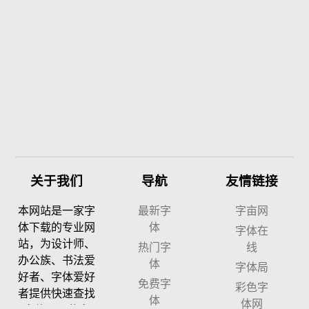
关于我们
导航
友情链接
本网站是一家字
最新字
字亩网
体下载的专业网
体
字体在
站，为设计师、
热门字
线
办公族、书法爱
体
字体局
好者、字体爱好
免费字
彩色字
者提供快速查找
体
体网