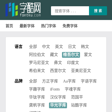
搜 索
首页
最新字体
热门字体
免费字体
|
|
购物车
登录
注册
语言
全部
中文
英文
日文
韩文
阿拉伯文
藏文
维吾尔文
蒙文
罗马尼亚文
彝文
印度文
希伯来文
西里尔文
亚美尼亚文
品牌
全部
方正字库
Aa字库
字语字库
字趣字库
iFonts
字魂字库
华钛字库
汉仪字库
范国平
龚帆字库
华光字库
站酷字库