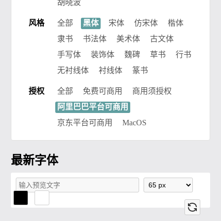
胡晓波
风格
全部
黑体
宋体
仿宋体
楷体
隶书
书法体
美术体
古文体
手写体
装饰体
魏碑
草书
行书
无衬线体
衬线体
篆书
授权
全部
免费可商用
商用须授权
阿里巴巴平台可商用
京东平台可商用
MacOS
最新字体