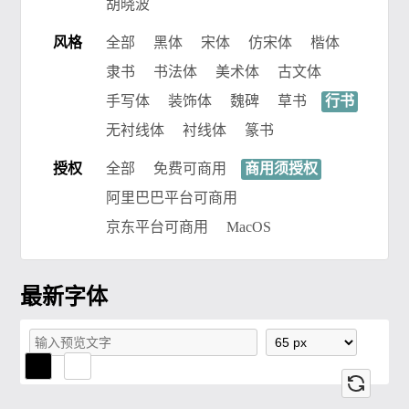
胡晓波
风格
全部
黑体
宋体
仿宋体
楷体
隶书
书法体
美术体
古文体
手写体
装饰体
魏碑
草书
行书
无衬线体
衬线体
篆书
授权
全部
免费可商用
商用须授权
阿里巴巴平台可商用
京东平台可商用
MacOS
最新字体