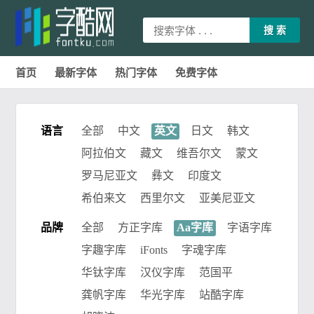
搜 索
首页
最新字体
热门字体
免费字体
|
|
购物车
登录
注册
语言
全部
中文
英文
日文
韩文
阿拉伯文
藏文
维吾尔文
蒙文
罗马尼亚文
彝文
印度文
希伯来文
西里尔文
亚美尼亚文
品牌
全部
方正字库
Aa字库
字语字库
字趣字库
iFonts
字魂字库
华钛字库
汉仪字库
范国平
龚帆字库
华光字库
站酷字库