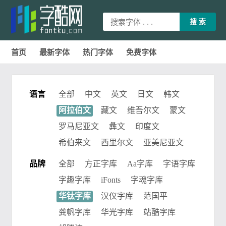
搜 索
首页
最新字体
热门字体
免费字体
|
|
购物车
登录
注册
语言
全部
中文
英文
日文
韩文
阿拉伯文
藏文
维吾尔文
蒙文
罗马尼亚文
彝文
印度文
希伯来文
西里尔文
亚美尼亚文
品牌
全部
方正字库
Aa字库
字语字库
字趣字库
iFonts
字魂字库
华钛字库
汉仪字库
范国平
龚帆字库
华光字库
站酷字库