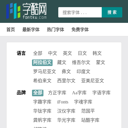
搜 索
首页
最新字体
热门字体
免费字体
|
|
购物车
登录
注册
语言
全部
中文
英文
日文
韩文
阿拉伯文
藏文
维吾尔文
蒙文
罗马尼亚文
彝文
印度文
希伯来文
西里尔文
亚美尼亚文
品牌
全部
方正字库
Aa字库
字语字库
字趣字库
iFonts
字魂字库
华钛字库
汉仪字库
范国平
龚帆字库
华光字库
站酷字库