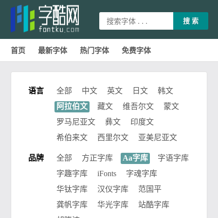
搜 索
首页
最新字体
热门字体
免费字体
|
|
购物车
登录
注册
语言
全部
中文
英文
日文
韩文
阿拉伯文
藏文
维吾尔文
蒙文
罗马尼亚文
彝文
印度文
希伯来文
西里尔文
亚美尼亚文
品牌
全部
方正字库
Aa字库
字语字库
字趣字库
iFonts
字魂字库
华钛字库
汉仪字库
范国平
龚帆字库
华光字库
站酷字库