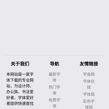
关于我们
导航
友情链接
本网站是一家字
最新字
字亩网
体下载的专业网
体
字体在
站，为设计师、
热门字
线
办公族、书法爱
体
字体局
好者、字体爱好
免费字
彩色字
者提供快速查找
体
体网