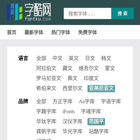
搜 索
首页
最新字体
热门字体
免费字体
|
|
购物车
登录
注册
语言
全部
中文
英文
日文
韩文
阿拉伯文
藏文
维吾尔文
蒙文
罗马尼亚文
彝文
印度文
希伯来文
西里尔文
亚美尼亚文
品牌
全部
方正字库
Aa字库
字语字库
字趣字库
iFonts
字魂字库
华钛字库
汉仪字库
范国平
龚帆字库
华光字库
站酷字库