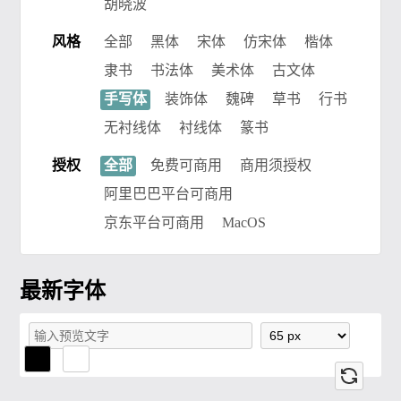
胡晓波
风格
全部
黑体
宋体
仿宋体
楷体
隶书
书法体
美术体
古文体
手写体
装饰体
魏碑
草书
行书
无衬线体
衬线体
篆书
授权
全部
免费可商用
商用须授权
阿里巴巴平台可商用
京东平台可商用
MacOS
最新字体