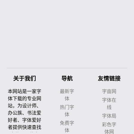
关于我们
导航
友情链接
本网站是一家字
最新字
字亩网
体下载的专业网
体
字体在
站，为设计师、
热门字
线
办公族、书法爱
体
字体局
好者、字体爱好
免费字
彩色字
者提供快速查找
体
体网