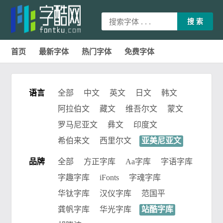
搜 索
首页
最新字体
热门字体
免费字体
|
|
购物车
登录
注册
语言
全部
中文
英文
日文
韩文
阿拉伯文
藏文
维吾尔文
蒙文
罗马尼亚文
彝文
印度文
希伯来文
西里尔文
亚美尼亚文
品牌
全部
方正字库
Aa字库
字语字库
字趣字库
iFonts
字魂字库
华钛字库
汉仪字库
范国平
龚帆字库
华光字库
站酷字库