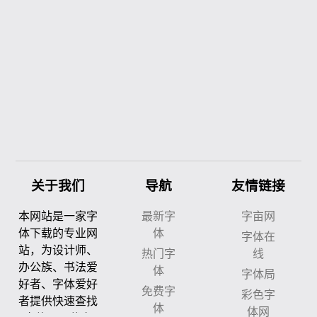
关于我们
导航
友情链接
本网站是一家字
最新字
字亩网
体下载的专业网
体
字体在
站，为设计师、
热门字
线
办公族、书法爱
体
字体局
好者、字体爱好
免费字
彩色字
者提供快速查找
体
体网