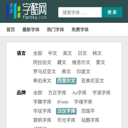
搜 索
首页
最新字体
热门字体
免费字体
|
|
购物车
登录
注册
语言
全部
中文
英文
日文
韩文
阿拉伯文
藏文
维吾尔文
蒙文
罗马尼亚文
彝文
印度文
希伯来文
西里尔文
亚美尼亚文
品牌
全部
方正字库
Aa字库
字语字库
字趣字库
iFonts
字魂字库
华钛字库
汉仪字库
范国平
龚帆字库
华光字库
站酷字库