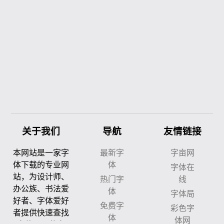
关于我们
导航
友情链接
本网站是一家字
最新字
字亩网
体下载的专业网
体
字体在
站，为设计师、
热门字
线
办公族、书法爱
体
字体局
好者、字体爱好
免费字
彩色字
者提供快速查找
体
体网