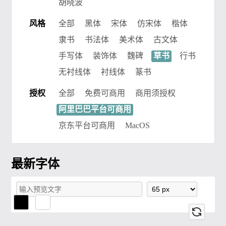
胡晓波
风格
全部
黑体
宋体
仿宋体
楷体
隶书
书法体
美术体
古文体
手写体
装饰体
魏碑
草书
行书
无衬线体
衬线体
篆书
授权
全部
免费可商用
商用须授权
阿里巴巴平台可商用
京东平台可商用
MacOS
最新字体