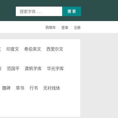
搜 索
|
|
购物车
登录
注册
文
印度文
希伯来文
西里尔文
库
范国平
龚帆字库
华光字库
魏碑
草书
行书
无衬线体