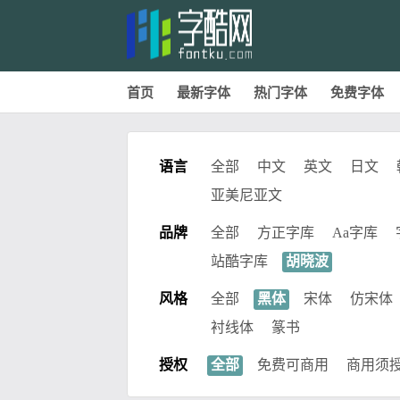
首页
最新字体
热门字体
免费字体
语言
全部
中文
英文
日文
亚美尼亚文
品牌
全部
方正字库
Aa字库
站酷字库
胡晓波
风格
全部
黑体
宋体
仿宋体
衬线体
篆书
授权
全部
免费可商用
商用须