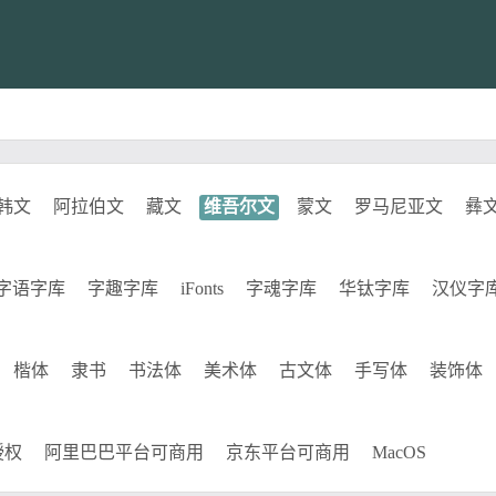
韩文
阿拉伯文
藏文
维吾尔文
蒙文
罗马尼亚文
彝
字语字库
字趣字库
iFonts
字魂字库
华钛字库
汉仪字
楷体
隶书
书法体
美术体
古文体
手写体
装饰体
授权
阿里巴巴平台可商用
京东平台可商用
MacOS