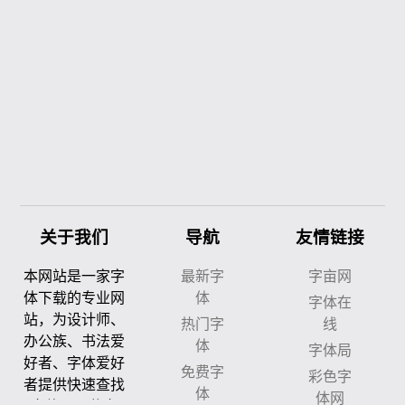
关于我们
导航
友情链接
本网站是一家字
最新字
字亩网
体下载的专业网
体
字体在
站，为设计师、
热门字
线
办公族、书法爱
体
字体局
好者、字体爱好
免费字
彩色字
者提供快速查找
体
体网