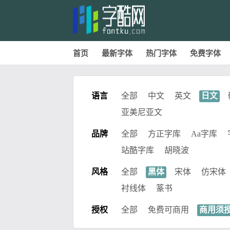
首页
最新字体
热门字体
免费字体
语言
全部
中文
英文
日文
亚美尼亚文
品牌
全部
方正字库
Aa字库
站酷字库
胡晓波
风格
全部
黑体
宋体
仿宋体
衬线体
篆书
授权
全部
免费可商用
商用须