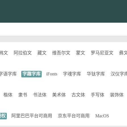
韩文
阿拉伯文
藏文
维吾尔文
蒙文
罗马尼亚文
彝
字语字库
字趣字库
iFonts
字魂字库
华钛字库
汉仪字
楷体
隶书
书法体
美术体
古文体
手写体
装饰体
授权
阿里巴巴平台可商用
京东平台可商用
MacOS