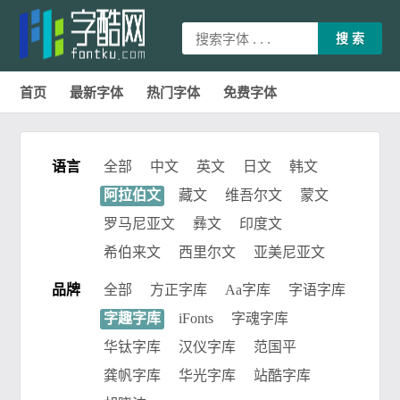
搜 索
首页
最新字体
热门字体
免费字体
|
|
购物车
登录
注册
语言
全部
中文
英文
日文
韩文
阿拉伯文
藏文
维吾尔文
蒙文
罗马尼亚文
彝文
印度文
希伯来文
西里尔文
亚美尼亚文
品牌
全部
方正字库
Aa字库
字语字库
字趣字库
iFonts
字魂字库
华钛字库
汉仪字库
范国平
龚帆字库
华光字库
站酷字库