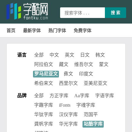
搜 索
首页
最新字体
热门字体
免费字体
|
|
购物车
登录
注册
语言
全部
中文
英文
日文
韩文
阿拉伯文
藏文
维吾尔文
蒙文
罗马尼亚文
彝文
印度文
希伯来文
西里尔文
亚美尼亚文
品牌
全部
方正字库
Aa字库
字语字库
字趣字库
iFonts
字魂字库
华钛字库
汉仪字库
范国平
龚帆字库
华光字库
站酷字库