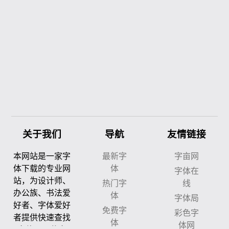
关于我们
导航
友情链接
本网站是一家字
最新字
字亩网
体下载的专业网
体
字体在
站，为设计师、
热门字
线
办公族、书法爱
体
字体局
好者、字体爱好
免费字
彩色字
者提供快速查找
体
体网