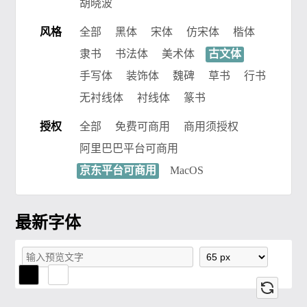
胡晓波
风格
全部
黑体
宋体
仿宋体
楷体
隶书
书法体
美术体
古文体
手写体
装饰体
魏碑
草书
行书
无衬线体
衬线体
篆书
授权
全部
免费可商用
商用须授权
阿里巴巴平台可商用
京东平台可商用
MacOS
最新字体