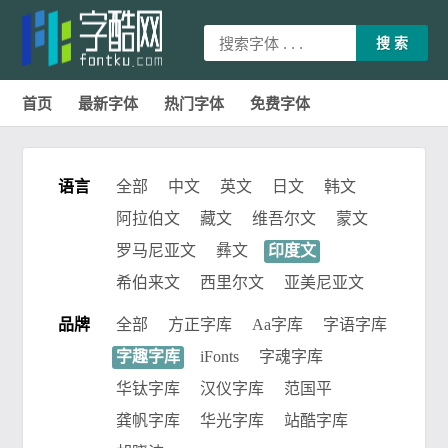
搜 索
首页
最新字体
热门字体
免费字体
|
|
购物车
登录
注册
语言
全部
中文
英文
日文
韩文
阿拉伯文
藏文
维吾尔文
蒙文
罗马尼亚文
彝文
印度文
希伯来文
西里尔文
亚美尼亚文
品牌
全部
方正字库
Aa字库
字语字库
字趣字库
iFonts
字魂字库
华钛字库
汉仪字库
范国平
龚帆字库
华光字库
站酷字库