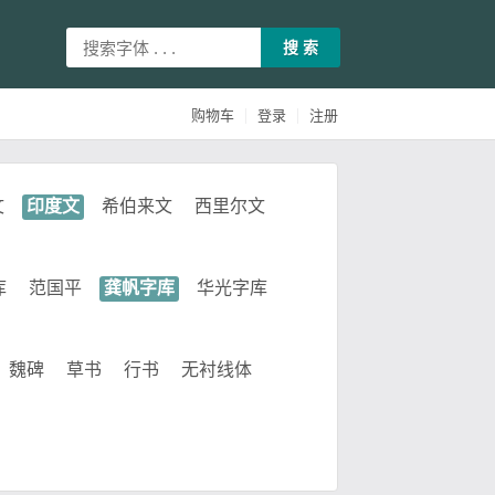
搜 索
|
|
购物车
登录
注册
文
印度文
希伯来文
西里尔文
库
范国平
龚帆字库
华光字库
魏碑
草书
行书
无衬线体