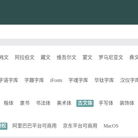
韩文
阿拉伯文
藏文
维吾尔文
蒙文
罗马尼亚文
彝
字语字库
字趣字库
iFonts
字魂字库
华钛字库
汉仪字
楷体
隶书
书法体
美术体
古文体
手写体
装饰体
授权
阿里巴巴平台可商用
京东平台可商用
MacOS