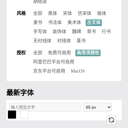
胡晓波
风格
全部
黑体
宋体
仿宋体
楷体
隶书
书法体
美术体
古文体
手写体
装饰体
魏碑
草书
行书
无衬线体
衬线体
篆书
授权
全部
免费可商用
商用须授权
阿里巴巴平台可商用
京东平台可商用
MacOS
最新字体