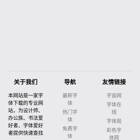
关于我们
导航
友情链接
本网站是一家字
最新字
字亩网
体下载的专业网
体
字体在
站，为设计师、
热门字
线
办公族、书法爱
体
字体局
好者、字体爱好
免费字
彩色字
者提供快速查找
体
体网