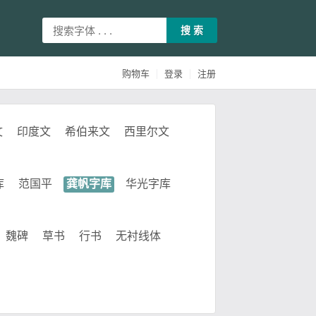
搜 索
|
|
购物车
登录
注册
文
印度文
希伯来文
西里尔文
库
范国平
龚帆字库
华光字库
魏碑
草书
行书
无衬线体