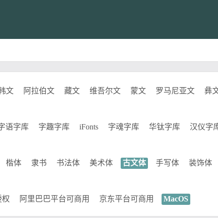
韩文
阿拉伯文
藏文
维吾尔文
蒙文
罗马尼亚文
彝
字语字库
字趣字库
iFonts
字魂字库
华钛字库
汉仪字
楷体
隶书
书法体
美术体
古文体
手写体
装饰体
授权
阿里巴巴平台可商用
京东平台可商用
MacOS