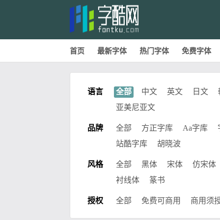
首页
最新字体
热门字体
免费字体
语言
全部
中文
英文
日文
亚美尼亚文
品牌
全部
方正字库
Aa字库
站酷字库
胡晓波
风格
全部
黑体
宋体
仿宋体
衬线体
篆书
授权
全部
免费可商用
商用须