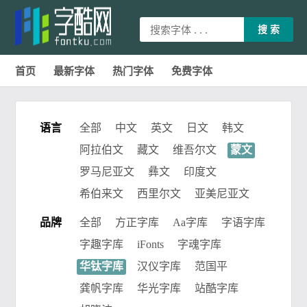
搜 索
首页
最新字体
热门字体
免费字体
|
|
购物车
登录
注册
语言
全部
中文
英文
日文
韩文
阿拉伯文
藏文
维吾尔文
蒙文
罗马尼亚文
彝文
印度文
希伯来文
西里尔文
亚美尼亚文
品牌
全部
方正字库
Aa字库
字语字库
字趣字库
iFonts
字魂字库
华钛字库
汉仪字库
范国平
龚帆字库
华光字库
站酷字库