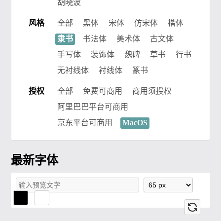
胡晓波
风格
全部
黑体
宋体
仿宋体
楷体
隶书
书法体
美术体
古文体
手写体
装饰体
魏碑
草书
行书
无衬线体
衬线体
篆书
授权
全部
免费可商用
商用须授权
阿里巴巴平台可商用
京东平台可商用
MacOS
最新字体