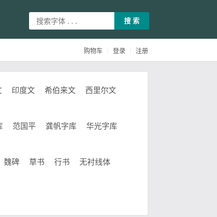
搜 索
|
|
购物车
登录
注册
文
印度文
希伯来文
西里尔文
库
范国平
龚帆字库
华光字库
魏碑
草书
行书
无衬线体