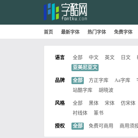
首页
最新字体
热门字体
免费字体
语言
全部
中文
英文
日文
亚美尼亚文
品牌
全部
方正字库
Aa字库
站酷字库
胡晓波
风格
全部
黑体
宋体
仿宋体
衬线体
篆书
授权
全部
免费可商用
商用须