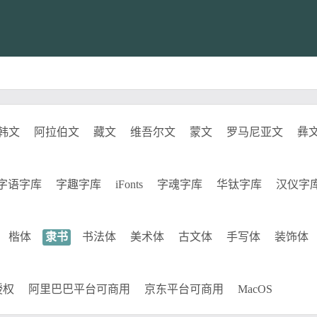
韩文
阿拉伯文
藏文
维吾尔文
蒙文
罗马尼亚文
彝
字语字库
字趣字库
iFonts
字魂字库
华钛字库
汉仪字
楷体
隶书
书法体
美术体
古文体
手写体
装饰体
授权
阿里巴巴平台可商用
京东平台可商用
MacOS