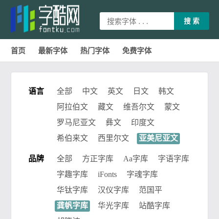
搜 索
首页
最新字体
热门字体
免费字体
|
|
购物车
登录
注册
语言
全部
中文
英文
日文
韩文
阿拉伯文
藏文
维吾尔文
蒙文
罗马尼亚文
彝文
印度文
希伯来文
西里尔文
亚美尼亚文
品牌
全部
方正字库
Aa字库
字语字库
字趣字库
iFonts
字魂字库
华钛字库
汉仪字库
范国平
龚帆字库
华光字库
站酷字库