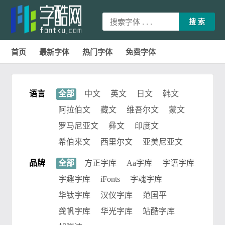
搜 索
首页
最新字体
热门字体
免费字体
|
|
购物车
登录
注册
语言
全部
中文
英文
日文
韩文
阿拉伯文
藏文
维吾尔文
蒙文
罗马尼亚文
彝文
印度文
希伯来文
西里尔文
亚美尼亚文
品牌
全部
方正字库
Aa字库
字语字库
字趣字库
iFonts
字魂字库
华钛字库
汉仪字库
范国平
龚帆字库
华光字库
站酷字库