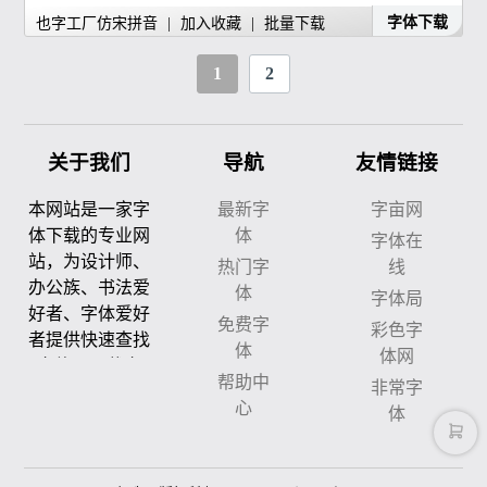
字体下载
也字工厂仿宋拼音
|
加入收藏
|
批量下载
1
2
关于我们
导航
友情链接
本网站是一家字
最新字
字亩网
体下载的专业网
体
字体在
站，为设计师、
热门字
线
办公族、书法爱
体
字体局
好者、字体爱好
免费字
彩色字
者提供快速查找
体
体网
字体、下载字
帮助中
非常字
体、预览字体、
心
体
试用字体的服
务。