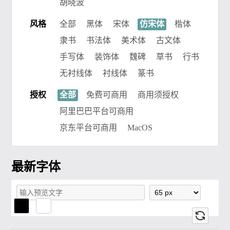
胡晓波
风格
全部
黑体
宋体
仿宋体
楷体
隶书
书法体
美术体
古文体
手写体
装饰体
魏碑
草书
行书
无衬线体
衬线体
篆书
授权
全部
免费可商用
商用须授权
阿里巴巴平台可商用
京东平台可商用
MacOS
最新字体