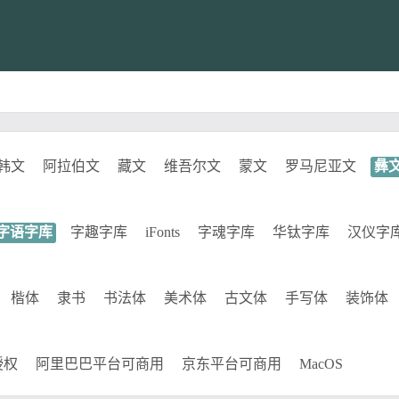
韩文
阿拉伯文
藏文
维吾尔文
蒙文
罗马尼亚文
彝
字语字库
字趣字库
iFonts
字魂字库
华钛字库
汉仪字
楷体
隶书
书法体
美术体
古文体
手写体
装饰体
授权
阿里巴巴平台可商用
京东平台可商用
MacOS