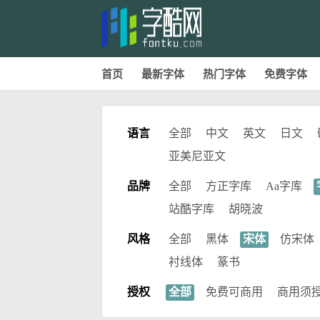
首页
最新字体
热门字体
免费字体
语言
全部
中文
英文
日文
亚美尼亚文
品牌
全部
方正字库
Aa字库
站酷字库
胡晓波
风格
全部
黑体
宋体
仿宋体
衬线体
篆书
授权
全部
免费可商用
商用须