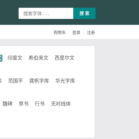
搜 索
|
|
购物车
登录
注册
文
印度文
希伯来文
西里尔文
库
范国平
龚帆字库
华光字库
魏碑
草书
行书
无衬线体