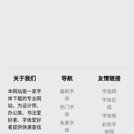
关于我们
导航
友情链接
本网站是一家字
最新字
字亩网
体下载的专业网
体
字体在
站，为设计师、
热门字
线
办公族、书法爱
体
字体局
好者、字体爱好
免费字
彩色字
者提供快速查找
体
体网