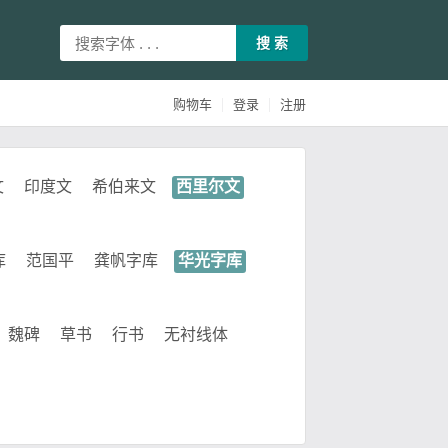
搜 索
|
|
购物车
登录
注册
文
印度文
希伯来文
西里尔文
库
范国平
龚帆字库
华光字库
魏碑
草书
行书
无衬线体