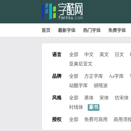
首页
最新字体
热门字体
免费字体
语言
全部
中文
英文
日文
亚美尼亚文
品牌
全部
方正字库
Aa字库
站酷字库
胡晓波
风格
全部
黑体
宋体
仿宋体
衬线体
篆书
授权
全部
免费可商用
商用须