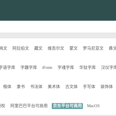
韩文
阿拉伯文
藏文
维吾尔文
蒙文
罗马尼亚文
彝
字语字库
字趣字库
iFonts
字魂字库
华钛字库
汉仪字
楷体
隶书
书法体
美术体
古文体
手写体
装饰体
授权
阿里巴巴平台可商用
京东平台可商用
MacOS